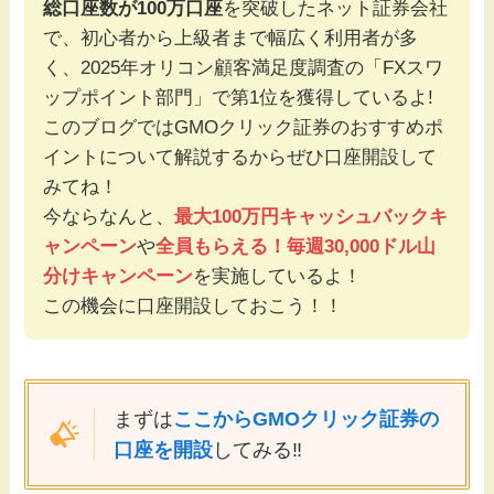
総口座数が100万口座
を突破したネット証券会社
で、初心者から上級者まで幅広く利用者が多
く、2025年オリコン顧客満足度調査の「FXスワ
ップポイント部門」で第1位を獲得しているよ!
このブログではGMOクリック証券のおすすめポ
イントについて解説するからぜひ口座開設して
みてね！
今ならなんと、
最大100万円キャッシュバック
キ
ャンペーン
や
全員もらえる！毎週30,000ドル山
分けキャンペーン
を実施しているよ！
この機会に口座開設しておこう！！
まずは
ここからGMOクリック証券の
口座を開設
してみる‼️