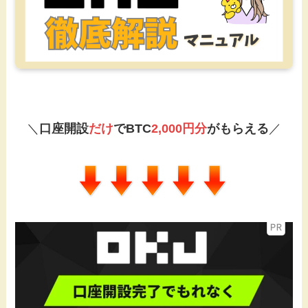
＼
口座開設
だけ
でBTC
2,000円分
がもらえる
／