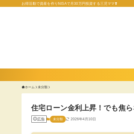
お得活動で資産を作りNISAで月30万円投資する三児ママ❣️
ホーム
未分類
住宅ローン金利上昇！でも焦ら
広告
2026年4月10日
未分類