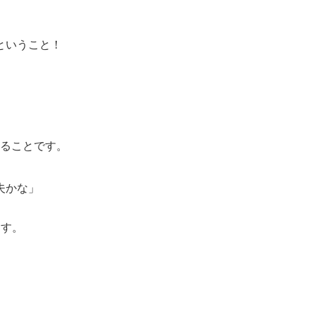
ということ！
知ることです。
夫かな」
ます。