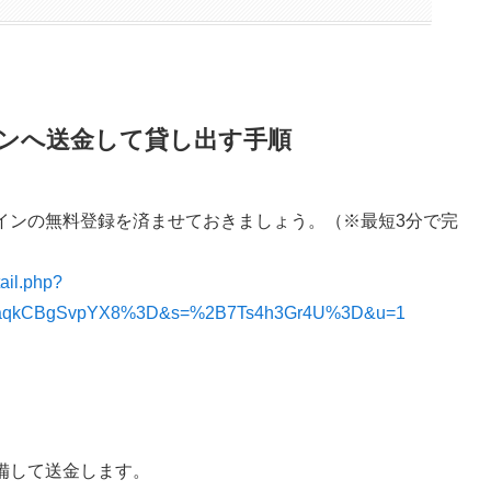
インへ送金して貸し出す手順
インの無料登録を済ませておきましょう。（※最短3分で完
tail.php?
8aqkCBgSvpYX8%3D&s=%2B7Ts4h3Gr4U%3D&u=1
備して送金します。