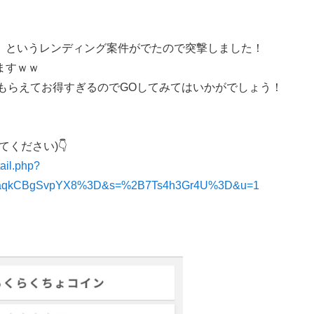
」というレンディング案件がでたので突撃しました！
ますｗｗ
ptもらえてお得すぎるのでGOしてみてはいかがでしょう！
ください)👇
tail.php?
8aqkCBgSvpYX8%3D&s=%2B7Ts4h3Gr4U%3D&u=1