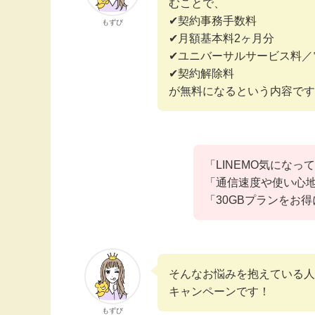
むことで、
✔契約事務手数料
もずび
✔月額基本料2ヶ月分
✔ユニバーサルサービス料／
✔契約解除料
が無料になるという内容です
「LINEMO気にな
「通信速度や使い心
「30GBプランをお
そんなお悩みを抱えている人
キャンペーンです！
もずび